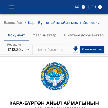
|
KG
RU
›
Башкы бет
Кара-Бүргөн айыл аймагынын айылдык кеңешинин 2025-жылдын 17-декабрындагы № 18/2 "Кара-Бүргөн айылында жалпы пайдалануудагы жерлерге түнкү жарык берүүнү уюштуруу жөнүндө" Токтому
Документ
Маалыматтар
Шилтеме документтер
Редакция
17.12.2025
Салыштыруу