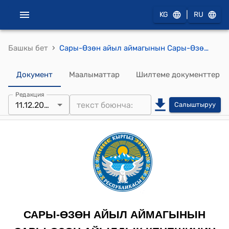
|
KG
RU
›
Башкы бет
Сары-Өзөн айыл аймагынын Сары-Өзөн айылдык кеңешинин 2025-жылдын 11-декабрындагы № 01-7/83 " 1-Май айылы, Малабек көчөсү б/н дарегиндеги жер тилкесинин жерге жайгаштыруу схемасын жана долбоорун жаран Казымбеков Эдил Куанычпековичке бекитүүгө макулдук берүү жөнүндө" токтому
Документ
Маалыматтар
Шилтеме документтер
Редакция
11.12.2025
Салыштыруу