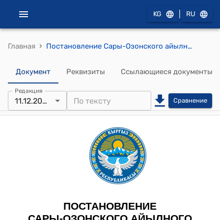
|
KG
RU
›
Главная
Постановление Сары-Озонского айылного кенеша Сары-Озонского айылного аймака от 11 декабря 2025 года № 01-7/84 "О выделении средств для участия в проекте и утверждении сметы"
Документ
Реквизиты
Ссылающиеся документы
Редакция
11.12.2025
Сравнение