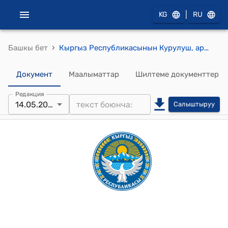
|
KG
RU
›
Башкы бет
Кыргыз Республикасынын Курулуш, архитектура жана турак жай-коммуналдык чарба министрлигинин 2026-жылдын 14-майындагы № 281 "Кыргыз Республикасынын Министрлер Кабинетине караштуу Архитектура, курулуш жана турак жай-коммуналдык чарба мамлекеттик агенттигинин 2024-жылдын 26-ноябрындагы № 82-чуа «Кыргыз Республикасынын аймагында шаар куруу, долбоорлоо-изилдөө иштери жана курулуш-монтаждоо иштери чөйрөсүндөгү чет мамлекеттер тарабынан берилген, бир тараптуу тартипте таанылуучу лицензиялардын тизмесин бекитүү жөнүндө» буйругуна өзгөртүүлөрдү киргизүү жөнүндө" буйругу
Документ
Маалыматтар
Шилтеме документтер
Редакция
14.05.2026
Салыштыруу