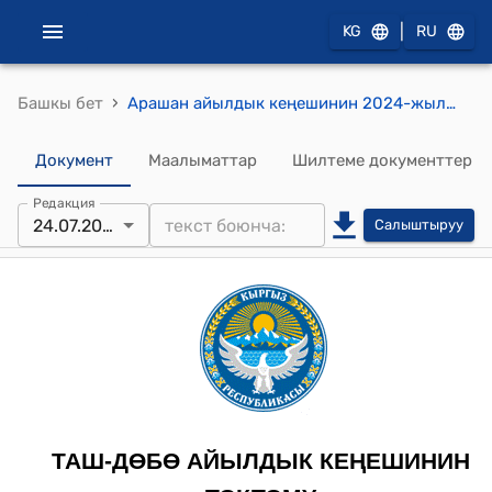
|
KG
RU
›
Башкы бет
Арашан айылдык кеңешинин 2024-жылдын 24-июлундагы № 32 "Арашан айыл өкмөтүнө караштуу Таш-Дөбө айылында жайгашкан Ч.Айтматов атындагы маданият үйүнүн штатык таблицасын бекитүү жөнүндө" токтому
Документ
Маалыматтар
Шилтеме документтер
Редакция
24.07.2024
Салыштыруу