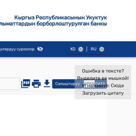
Кыргыз Республикасынын Укуктук
лыматтардын борборлоштурулган банкы
|
KG
RU
улярдуу суроолор
Ошибка в тексте?
Выделите ее мышкой!
Салыштыруу
OPEN
DATA
И нажмите:
Сюда
Загрузить цитату