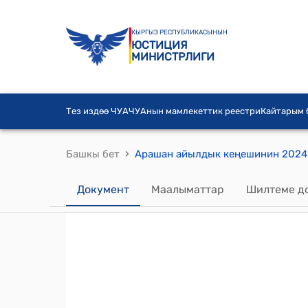
КЫРГЫЗ РЕСПУБЛИКАСЫНЫН
ЮСТИЦИЯ
МИНИСТРЛИГИ
Тез издөө ЧУА
ЧУАнын мамлекеттик реестри
Кайтарым
›
Башкы бет
Документ
Маалыматтар
Шилтеме д