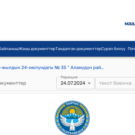
маа
 байланыш
Жаңы документтер
Тандалган документтер
Сурап билүү
Поп
Арашан айылдык кеңешинин 2024-жылдын 24-июлундагы № 35 " Аламүдүн районунда маалыматтык-жарнак түзүмдөрүн жайгаштыруу жана эксплуатациялоо эрежелерин (долбоордук код) бекитүү боюнча" токтому
Редакция
окументтер
24.07.2024