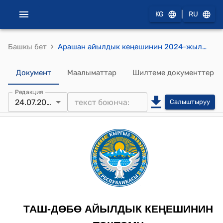
|
KG
RU
›
Башкы бет
Арашан айылдык кеңешинин 2024-жылдын 24-июлундагы № 37 " Жер тилкесинин максатын өзгөрүү жөнүндө" токтому
Документ
Маалыматтар
Шилтеме документтер
Редакция
24.07.2024
Салыштыруу