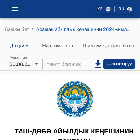
|
KG
RU
›
Башкы бет
Арашан айылдык кеңешинин 2024-жылдын 30- августундагы № 40 " Кыргыз Республикасынын транспорт жана коммуникациялар министрлигинин балансына 2,5 километр ички жолун өткөрүү жөнүндө" токтому
Документ
Маалыматтар
Шилтеме документтер
Редакция
30.08.2024
Салыштыруу