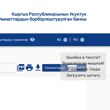
Кыргыз Республикасынын Укуктук
лыматтардын борборлоштурулган банкы
|
KG
RU
улярдуу суроолор
Ошибка в тексте?
Выделите ее мышкой!
Салыштыруу
OPEN
DATA
И нажмите:
Сюда
Загрузить цитату