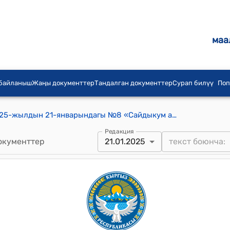
маа
 байланыш
Жаңы документтер
Тандалган документтер
Сурап билүү
Поп
Сайдыкум айылдык кеңешинин 2025-жылдын 21-январындагы №8 «Сайдыкум айыл өкмөтүнүн 2025-жылдын социалдык-экономикалык өнүктүрүү программасына киргизилген долбоорлорду дүйнөлүк азык түлүк программасы аркылуу каржылоо жөнүндө» токтому
Редакция
окументтер
21.01.2025