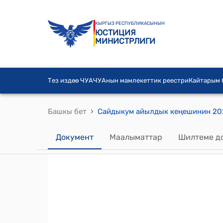
КЫРГЫЗ РЕСПУБЛИКАСЫНЫН
ЮСТИЦИЯ
МИНИСТРЛИГИ
Тез издөө ЧУА
ЧУАнын мамлекеттик реестри
Кайтарым
›
Башкы бет
Документ
Маалыматтар
Шилтеме д