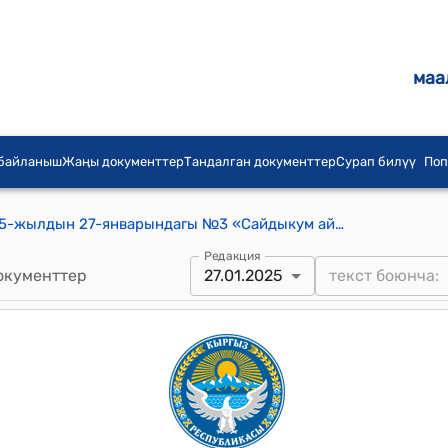
маа
 байланыш
Жаңы документтер
Тандалган документтер
Сурап билүү
Поп
Сайдыкум айылдык кеешинин 2025-жылдын 27-январындагы №3 «Сайдыкум айыл чарба “ МИнын сугат суу кызматы үчүн сугат суу төлөмдөрдүн өлчөмүн жана иш планын бекитүү жөнүндө» токтому
Редакция
окументтер
27.01.2025