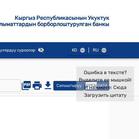
Кыргыз Республикасынын Укуктук
лыматтардын борборлоштурулган банкы
|
KG
RU
улярдуу суроолор
Ошибка в тексте?
Выделите ее мышкой!
Салыштыруу
OPEN
DATA
И нажмите:
Сюда
Загрузить цитату