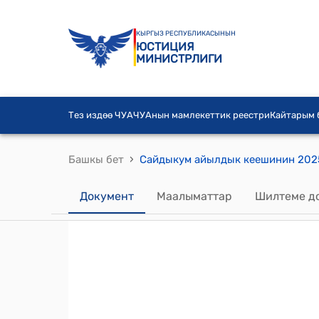
КЫРГЫЗ РЕСПУБЛИКАСЫНЫН
ЮСТИЦИЯ
МИНИСТРЛИГИ
Тез издөө ЧУА
ЧУАнын мамлекеттик реестри
Кайтарым
›
Башкы бет
Документ
Маалыматтар
Шилтеме д