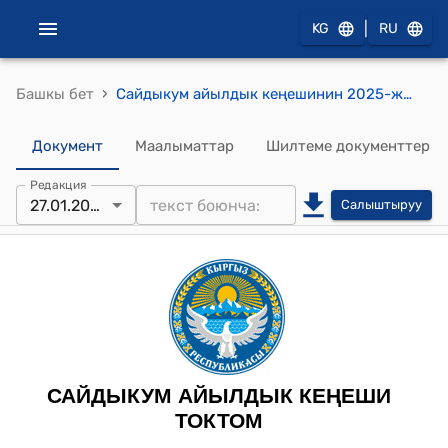
|
KG
RU
›
Башкы бет
Сайдыкум айылдык кеңешинин 2025-жылдын 27-январындагы №8 «Сайдыкум айыл өкмөтүнүн 2023-жылдын жергиликтүү бюджетинен айыл өкмөтүнүн резервдик фондусуна акча каражатын кайтаруу жөнүндө» токтому
Документ
Маалыматтар
Шилтеме документтер
Редакция
27.01.2025
Салыштыруу