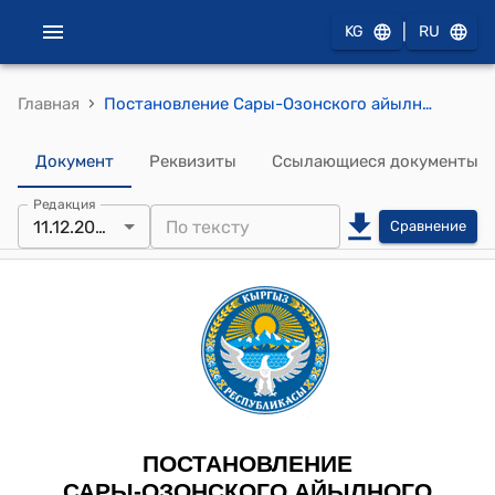
|
KG
RU
›
Главная
Постановление Сары-Озонского айылного кенеша Сары-Озонского айылного аймака от 11 декабря 2025 года № 01-7/91 "О даче согласия на перевод категории земельного участка"
Документ
Реквизиты
Ссылающиеся документы
Редакция
11.12.2025
Сравнение