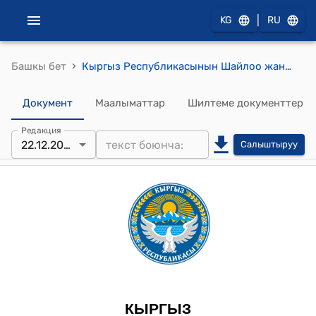
|
KG
RU
›
Башкы бет
Кыргыз Республикасынын Шайлоо жана референдум өткөрүү боюнча борбордук комиссиясынынын 2025-жылдын 22-декабрындагы № 195 "Бишкек, Аламүдүн, Ысык-Ата, Москва, Баткен, Токтогул, Жети-Өгүз, Ысык-Көл, Тоң жана Каракол аймактык шайлоо комиссияларынын Кыргыз Республикасынын жергиликтүү кеңештеринин кээ бир депутаттарынын ыйгарым укуктарын мөөнөтүнөн мурда токтотуу, катталган талапкерлерди депутаттыкка талапкерлердин тизмесинен чыгаруу жана бош калган мандаттарды жергиликтүү кеңештердин депутаттыгына талапкерлерге өткөрүп берүү жөнүндө чечимдерин бекитүү тууралуу" токтому
Документ
Маалыматтар
Шилтеме документтер
Редакция
22.12.2025
Салыштыруу