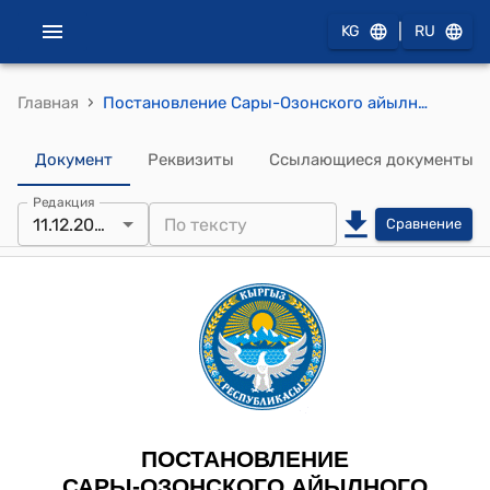
|
KG
RU
›
Главная
Постановление Сары-Озонского айылного кенеша Сары-Озонского айылного аймака от 11 декабря 2025 года № 01-7/95 "О даче согласия на перевод категории земельного участка"
Документ
Реквизиты
Ссылающиеся документы
Редакция
11.12.2025
Сравнение