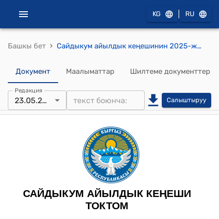
|
KG
RU
›
Башкы бет
Сайдыкум айылдык кеңешинин 2025-жылдын 23-майындагы №1 «“Сейдикум-Тазалык” муниципалдык ишканасынын тарифин жогорулатып, бекитип берүү жөнүндө» токтому
Документ
Маалыматтар
Шилтеме документтер
Редакция
23.05.2025
Салыштыруу