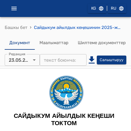
|
KG
RU
›
Башкы бет
Сайдыкум айылдык кеңешинин 2025-жылдын 23-майындагы №5 «Сайдыкум айыл өкмөтүнүн 2025-жылга бекитилген жергиликтүү бюджетинин киреше бөлүмү салык жыйым түрү боюнча» токтому
Документ
Маалыматтар
Шилтеме документтер
Редакция
23.05.2025
Салыштыруу