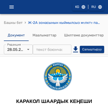
|
KG
RU
›
Башкы бет
Ж-2А зонасынын кыймылсыз мʏлктʏ пайдалануунун тизмегине ѳзгѳртʏʏнʏ киргизʏʏ жѳнʏндѳ токтому
Документ
Маалыматтар
Шилтеме документтер
Редакция
28.05.2026
Салыштыруу