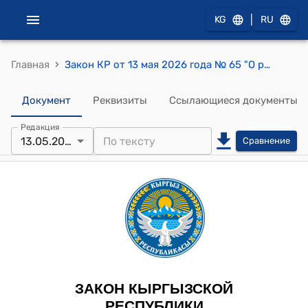
|
KG
RU
›
Главная
Закон КР от 13 мая 2026 года № 65 "О ратификации Кредитного соглашения (Проект строительства воздушной линии электропередачи 500 кВ между подстанцией "Кемин" и новой подстанцией "Балыкчы") между Кыргызской Республикой и Европейским банком реконструкции и развития и Грантового соглашения (Проект строительства воздушной линии электропередачи 500 кВ между подстанцией "Кемин" и новой подстанцией "Балыкчы") между Кыргызской Республикой, открытым акционерным обществом "Национальная электрическая сеть Кыргызстана" и Европейским банком реконструкции и развития, подписанных 31 декабря 2025 года в городе Бишкек"
Документ
Реквизиты
Ссылающиеся документы
Редакция
13.05.2026
Сравнение