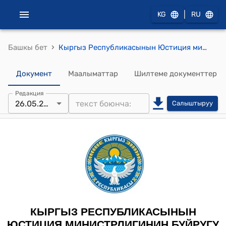
|
KG
RU
›
Башкы бет
Кыргыз Республикасынын Юстиция министрлигинин 2026-жылдын 26-майы № 5-д "Кыргыз Республикасынын Юстиция министрлигинин 2023-жылдын 30-мартындагы № 1 “Кыргыз Республикасынын жазык-аткаруу тутумунун кызматкерлеринин буюм мүлкүнүн, атайын наамдар боюнча айырмалоочу белгилеринин сыпатталыштарын жана форма кийимин кийип жүрүү тартибин бекитүү жөнүндө” буйругун күчүн жоготтуу деп таануу жөнүндө" буйругу
Документ
Маалыматтар
Шилтеме документтер
Редакция
26.05.2026
Салыштыруу