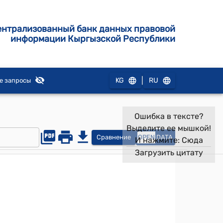
ентрализованный банк данных правовой
информации Кыргызской Республики
|
KG
RU
е запросы
Ошибка в тексте?
Выделите ее мышкой!
Сравнение
OPEN
DATA
И нажмите:
Сюда
Загрузить цитату