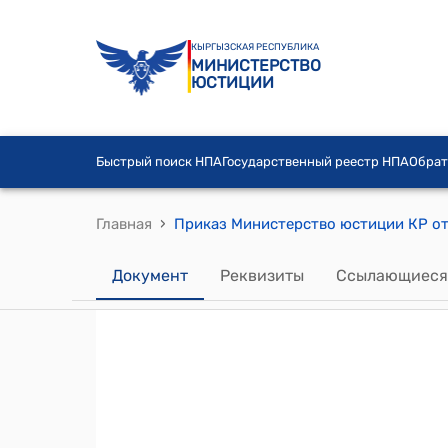
КЫРГЫЗСКАЯ РЕСПУБЛИКА
МИНИСТЕРСТВО
ЮСТИЦИИ
Быстрый поиск НПА
Государственный реестр НПА
Обрат
›
Главная
Документ
Реквизиты
Ссылающиеся