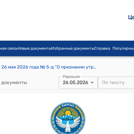
Ц
ная связь
Новые документы
Избранные документы
Справка
Популярны
Приказ Министерство юстиции КР от 26 мая 2026 года № 5-д "О признании утратившим силу приказа Министерства юстиции Кыргызской Республики «Об утверждении описания вещевого имущества, знаков различия по специальным званиям сотрудников уголовно-исполнительной системы Кыргызской Республики и порядка ношения форменной одежды» от 30 марта 2023 года № 1"
Редакция
 документы
26.05.2026