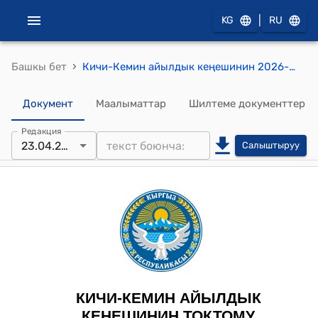
|
KG
RU
›
Башкы бет
Кичи-Кемин айылдык кеңешинин 2026-жылдын 23-апрели № 15 "Жер участогун категориялар аралык которууга (трансформациялоого)" токтому
Документ
Маалыматтар
Шилтеме документтер
Редакция
23.04.2026
Салыштыруу