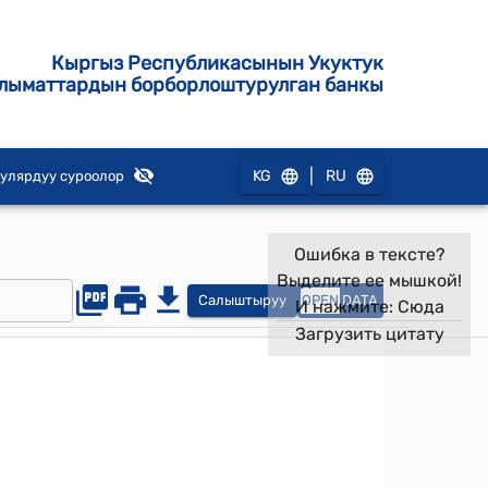
Кыргыз Республикасынын Укуктук
лыматтардын борборлоштурулган банкы
|
KG
RU
улярдуу суроолор
Ошибка в тексте?
Выделите ее мышкой!
Салыштыруу
OPEN
DATA
И нажмите:
Сюда
Загрузить цитату