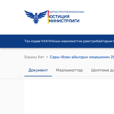
КЫРГЫЗ РЕСПУБЛИКАСЫНЫН
ЮСТИЦИЯ
МИНИСТРЛИГИ
Тез издөө ЧУА
ЧУАнын мамлекеттик реестри
Кайтарым
›
Башкы бет
Документ
Маалыматтар
Шилтеме д