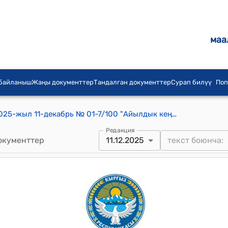
маа
 байланыш
Жаңы документтер
Тандалган документтер
Сурап билүү
Поп
Сары-Өзөн айылдык кеңешинин 2025-жыл 11-декабрь № 01-7/100 "Айылдык кеңештин 2025-жылдын 21-апрелиндеги №01-7/37 токтомуна өзгөртүү киргизүү жөнүндө" токтому
Редакция
окументтер
11.12.2025