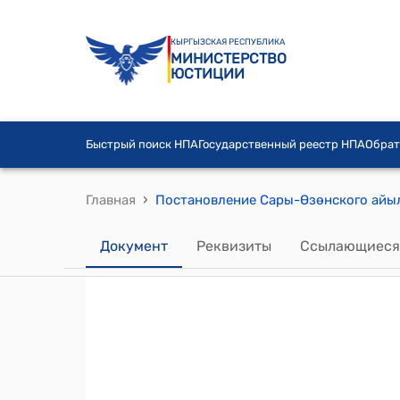
КЫРГЫЗСКАЯ РЕСПУБЛИКА
МИНИСТЕРСТВО
ЮСТИЦИИ
Быстрый поиск НПА
Государственный реестр НПА
Обрат
›
Главная
Документ
Реквизиты
Ссылающиеся