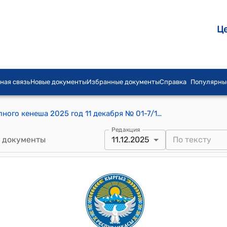
Ц
ная связь
Новые документы
Избранные документы
Справка
Популярны
Постановление Сары-Өзөнского айылного кенеша 2025 год 11 декабря № 01-7/100 "О внесении изменений в постановление айылного кенеша №01-7/37 от 21 апреля 2025 года"
Редакция
 документы
11.12.2025