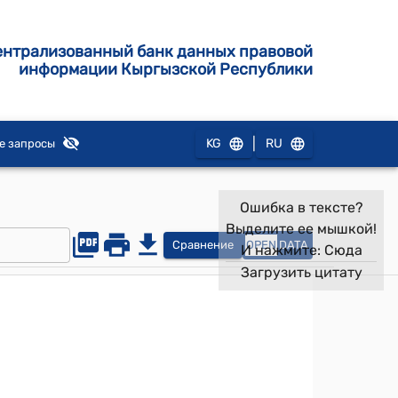
ентрализованный банк данных правовой
информации Кыргызской Республики
|
KG
RU
е запросы
Ошибка в тексте?
Выделите ее мышкой!
Сравнение
OPEN
DATA
И нажмите:
Сюда
Загрузить цитату