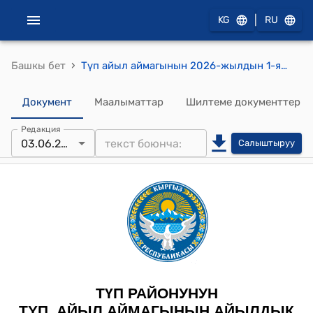
|
KG
RU
›
Башкы бет
Түп айыл аймагынын 2026-жылдын 1-январына бош калган акча каражаттарын бөлүштүрүү жөнүндө токтому
Документ
Маалыматтар
Шилтеме документтер
Редакция
03.06.2026
Салыштыруу