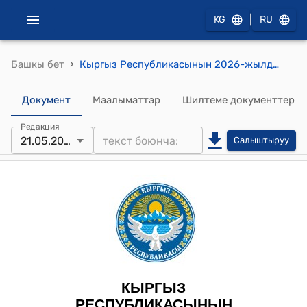
|
KG
RU
›
Башкы бет
Кыргыз Республикасынын 2026-жылдын 21-майындагы № 71 "Кыргыз Республикасындагы мамлекеттик жөлөкпулдар жөнүндө" Кыргыз Республикасынын Мыйзамына өзгөртүүлөрдү киргизүү тууралуу" Мыйзамы
Документ
Маалыматтар
Шилтеме документтер
Редакция
21.05.2026
Салыштыруу