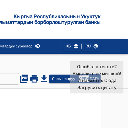
Кыргыз Республикасынын Укуктук
лыматтардын борборлоштурулган банкы
|
KG
RU
улярдуу суроолор
Ошибка в тексте?
Выделите ее мышкой!
Салыштыруу
OPEN
DATA
И нажмите:
Сюда
Загрузить цитату