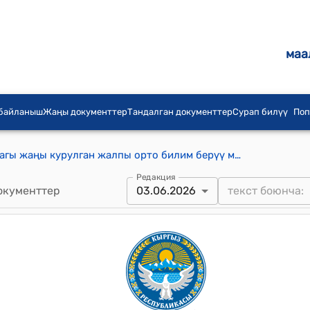
маа
 байланыш
Жаңы документтер
Тандалган документтер
Сурап билүү
Поп
Түп айылынын Батыш кварталындагы жаңы курулган жалпы орто билим берүү мекемесине ат коюуу жөнүндө токтому
Редакция
окументтер
03.06.2026