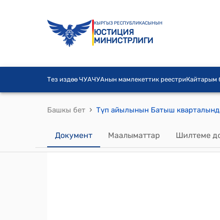
КЫРГЫЗ РЕСПУБЛИКАСЫНЫН
ЮСТИЦИЯ
МИНИСТРЛИГИ
Тез издөө ЧУА
ЧУАнын мамлекеттик реестри
Кайтарым
›
Башкы бет
Документ
Маалыматтар
Шилтеме д