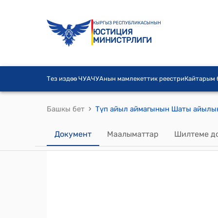
КЫРГЫЗ РЕСПУБЛИКАСЫНЫН
ЮСТИЦИЯ
МИНИСТРЛИГИ
Тез издөө ЧУА
ЧУАнын мамлекеттик реестри
Кайтарым
›
Башкы бет
Документ
Маалыматтар
Шилтеме д