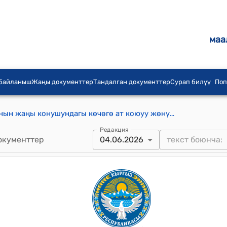
маа
 байланыш
Жаңы документтер
Тандалган документтер
Сурап билүү
Поп
Түп айыл аймагынын Шаты айылынын жаңы конушундагы көчөгө ат коюуу жөнүндө токтому
Редакция
окументтер
04.06.2026