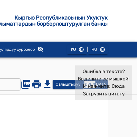
Кыргыз Республикасынын Укуктук
лыматтардын борборлоштурулган банкы
|
KG
RU
улярдуу суроолор
Ошибка в тексте?
Выделите ее мышкой!
Салыштыруу
OPEN
DATA
И нажмите:
Сюда
Загрузить цитату