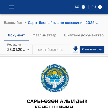
|
KG
RU
›
Башкы бет
Сары-Өзөн айылдык кеңешинин 2026-жылдын 23-январы №01-7/02 "2026-жылга бюджетти бекитүү жана 2027–2028-жылдарга болжолу тууралуу" токтому
Документ
Маалыматтар
Шилтеме документтер
Редакция
23.01.2026
Салыштыруу