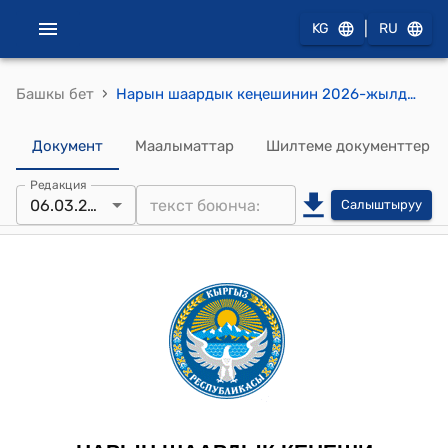
|
KG
RU
›
Башкы бет
Нарын шаардык кеңешинин 2026-жылдын 6-мартындагы №2 "Нарын шаарынын 2026-жылга жергиликтүү бюджети жана 2027-2028- жылдарга болжолу жөнүндө" токтому
Документ
Маалыматтар
Шилтеме документтер
Редакция
06.03.2026
Салыштыруу