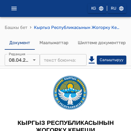
|
KG
RU
›
Башкы бет
Кыргыз Республикасынын Жогорку Кеңешинин 2026-жылдын 8-апрелиндеги № 366-VIII "2025-жылы Кыргыз Республикасында мыйзамдуулуктун абалы жөнүндө жана аны чыңдоо боюнча прокуратура органдары тарабынан аткарылган иштер тууралуу Кыргыз Республикасынын Башкы прокурорунун отчету жөнүндө" токтому
Документ
Маалыматтар
Шилтеме документтер
Редакция
08.04.2026
Салыштыруу