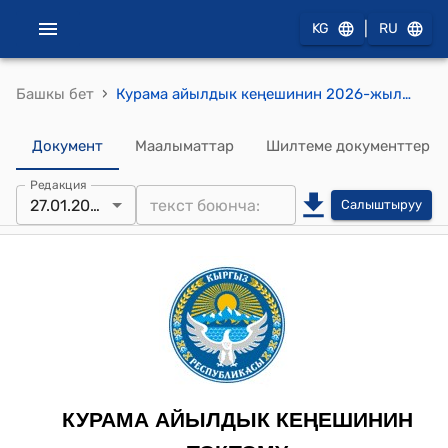
|
KG
RU
›
Башкы бет
Курама айылдык кеңешинин 2026-жылдын 27-январы №12 "Курама айыл аймагына караштуу ирригациялык каналдарды өткөрүп берүү жөнүндө" токтому
Документ
Маалыматтар
Шилтеме документтер
Редакция
27.01.2026
Салыштыруу