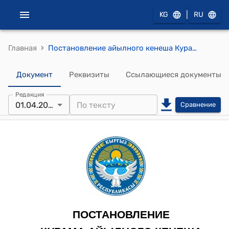
|
KG
RU
›
Главная
Постановление айылного кенеша Курама от “1” апреля 2026 года №17 "О передаче инновационного центра и парка отдыха, расположенных в селе Орто-Арык Кураминского айылного аймака, муниципальному предприятию «Курама Суу» на праве хозяйственного ведения"
Документ
Реквизиты
Ссылающиеся документы
Редакция
01.04.2026
Сравнение