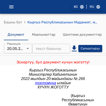
|
KG
RU
›
Башкы бет
Кыргыз Республикасынын Маданият, маалымат, спорт жана жаштар саясаты министрлигине караштуу "Витязь" мамлекеттик ишканасынын (Кыргыз Республикасынын Өкмөтүнүн 2010-жылдын 27-сентябрындагы № 214 токтомуна ылайык) уставы
Документ
Маалыматтар
Шилтеме документтер
Редакция
20.05.2022
Салыштыруу
Эскертүү, бул документ күчүн жоготту!