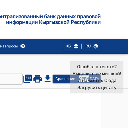
ентрализованный банк данных правовой
информации Кыргызской Республики
|
KG
RU
е запросы
Ошибка в тексте?
Выделите ее мышкой!
Сравнение
OPEN
DATA
И нажмите:
Сюда
Загрузить цитату