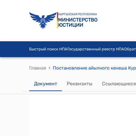
КЫРГЫЗСКАЯ РЕСПУБЛИКА
МИНИСТЕРСТВО
ЮСТИЦИИ
Быстрый поиск НПА
Государственный реестр НПА
Обрат
›
Главная
Документ
Реквизиты
Ссылающиеся