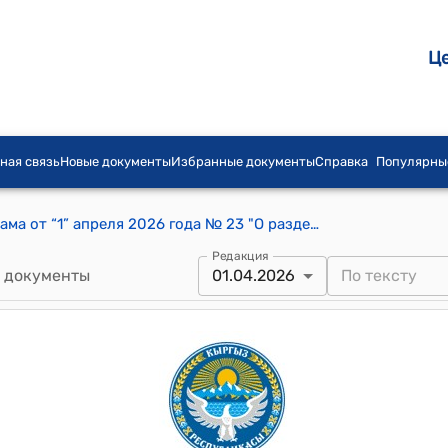
Ц
ная связь
Новые документы
Избранные документы
Справка
Популярны
Постановление айылного кенеша Курама от “1” апреля 2026 года № 23 "О разделе земельного участка на два самостоятельных участка и изменении его целевого назначения"
Редакция
 документы
01.04.2026