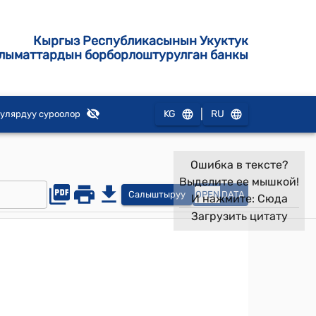
Кыргыз Республикасынын Укуктук
лыматтардын борборлоштурулган банкы
|
KG
RU
улярдуу суроолор
Ошибка в тексте?
Выделите ее мышкой!
Салыштыруу
OPEN
DATA
И нажмите:
Сюда
Загрузить цитату