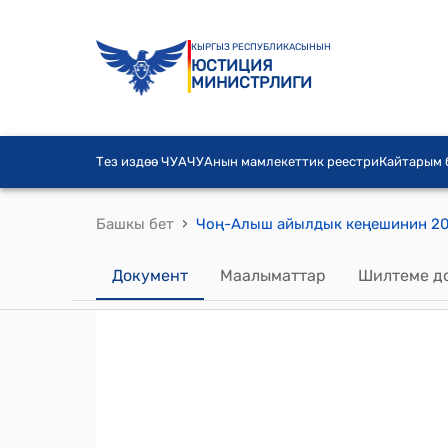
КЫРГЫЗ РЕСПУБЛИКАСЫНЫН
ЮСТИЦИЯ
МИНИСТРЛИГИ
Тез издөө ЧУА
ЧУАнын мамлекеттик реестри
Кайтарым
›
Башкы бет
Документ
Маалыматтар
Шилтеме д