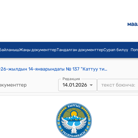
маа
 байланыш
Жаңы документтер
Тандалган документтер
Сурап билүү
Поп
Чоң-Алыш айылдык кеңешинин 2026-жылдын 14-январындагы № 137 "Каттуу тиричилик таштандыларын ташып чыгууга тарифтерди бекитүү жөнүндө" токтому
Редакция
окументтер
14.01.2026