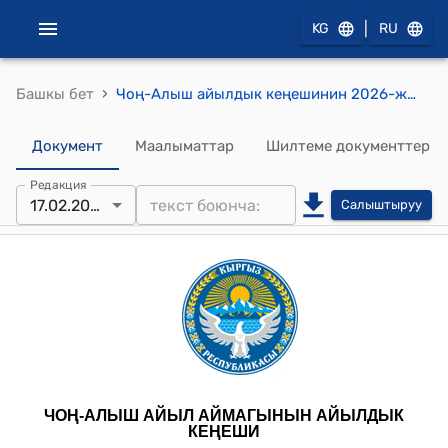
|
KG
RU
›
Башкы бет
Чоң-Алыш айылдык кеңешинин 2026-жылдын 17-февралындагы № 142 “Манас айылына 250 КВТ трансформатор “ТП” орнотуу боюнча” токтому
Документ
Маалыматтар
Шилтеме документтер
Редакция
17.02.2026
Салыштыруу