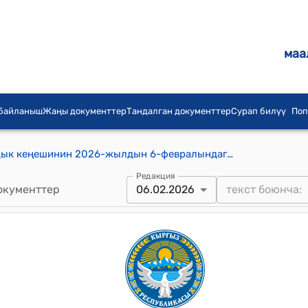
маа
 байланыш
Жаңы документтер
Тандалган документтер
Сурап билүү
Поп
Акназаров айыл аймагынын айылдык кеңешинин 2026-жылдын 6-февралындагы № 4 "Акназаров айыл аймагында “Акназаров айыл өкмөтүнүн Ардактуу атуулу” наамын ыйгаруунун тартиби жөнүндө Жобону бекитүү жөнүндо" токтому
Редакция
окументтер
06.02.2026