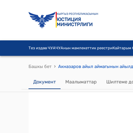
КЫРГЫЗ РЕСПУБЛИКАСЫНЫН
ЮСТИЦИЯ
МИНИСТРЛИГИ
Тез издөө ЧУА
ЧУАнын мамлекеттик реестри
Кайтарым
›
Башкы бет
Документ
Маалыматтар
Шилтеме д