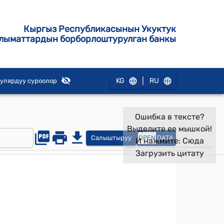
Кыргыз Республикасынын Укуктук
лыматтардын борборлоштурулган банкы
|
KG
RU
улярдуу суроолор
Ошибка в тексте?
Выделите ее мышкой!
Салыштыруу
OPEN
DATA
И нажмите:
Сюда
Загрузить цитату