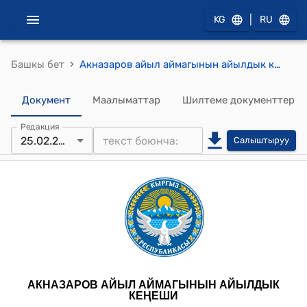
|
KG
RU
›
Башкы бет
Акназаров айыл аймагынын айылдык кеңешинин 2026-жылдын 25-февралындагы № 10 "Мамыт у.Абдырахман атындагы Таш-Кудук орто мектебинин директору В.Асаналиеванын кайрылуусу жөнүндө" токтому
Документ
Маалыматтар
Шилтеме документтер
Редакция
25.02.2026
Салыштыруу