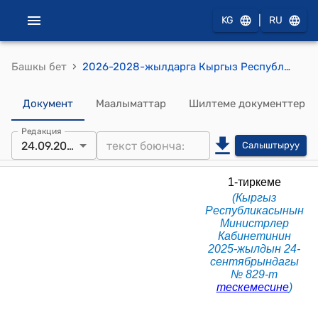
|
KG
RU
›
Башкы бет
2026-2028-жылдарга Кыргыз Республикасынын улуттук стандартташтыруу системасын өнүктүрүү Программасы (Кыргыз Республикасынын Министрлер Кабинетинин 2025-жылдын 24-сентябрындагы № 829-т тескемесине)
Документ
Маалыматтар
Шилтеме документтер
Редакция
24.09.2025
Салыштыруу