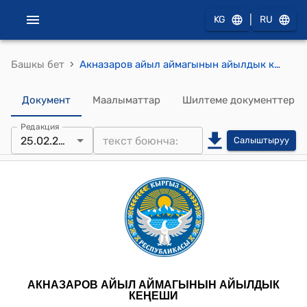
|
KG
RU
›
Башкы бет
Акназаров айыл аймагынын айылдык кеңешинин 2026-жылдын 25-февралындагы № 15 "Акназаров айыл аймагында таштандыларды ташып чыгаруу үчүн жыйым жөнүндө" токтому
Документ
Маалыматтар
Шилтеме документтер
Редакция
25.02.2026
Салыштыруу