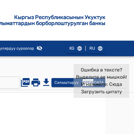
Кыргыз Республикасынын Укуктук
лыматтардын борборлоштурулган банкы
|
KG
RU
улярдуу суроолор
Ошибка в тексте?
Выделите ее мышкой!
Салыштыруу
OPEN
DATA
И нажмите:
Сюда
Загрузить цитату