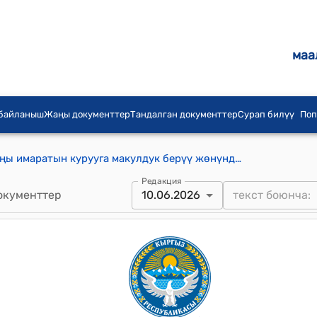
маа
 байланыш
Жаңы документтер
Тандалган документтер
Сурап билүү
Поп
Түп райондук маданият үйүнүн жаңы имаратын курууга макулдук берүү жөнүндө токтому
Редакция
окументтер
10.06.2026