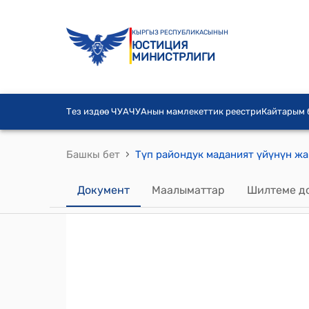
КЫРГЫЗ РЕСПУБЛИКАСЫНЫН
ЮСТИЦИЯ
МИНИСТРЛИГИ
Тез издөө ЧУА
ЧУАнын мамлекеттик реестри
Кайтарым
›
Башкы бет
Документ
Маалыматтар
Шилтеме д