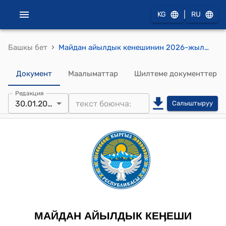
|
KG
RU
›
Башкы бет
Майдан айылдык кенешинин 2026-жылдын 30-январындагы №6 "Кара-Жыгач айылындагы “Гүлү- Кара-Жыгач балдар” бакчасынын актовый залынын курулушуна айыл өкмөтүнүн өздүк салымын бөлүү жөнүндө" токтому
Документ
Маалыматтар
Шилтеме документтер
Редакция
30.01.2026
Салыштыруу