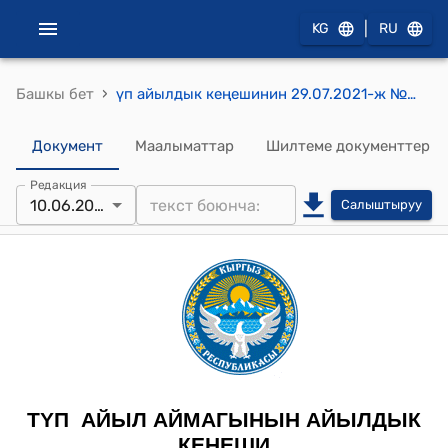
|
KG
RU
›
Башкы бет
үп айылдык кеңешинин 29.07.2021-ж №45-токтомун жокко чыгаруу жана 01.02.2011 №6-токтомун күчүнө киргизүү жөнүндө токтому
Документ
Маалыматтар
Шилтеме документтер
Редакция
10.06.2026
Салыштыруу