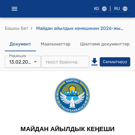
|
KG
RU
›
Башкы бет
Майдан айылдык кенешинин 2026-жылдын 13-февралындагы №15 "Айрыбаз айылынын тургуну Исмонов Адхамжон Зокиржоновичтин кайрылуусу жөнүндө" токтому
Документ
Маалыматтар
Шилтеме документтер
Редакция
13.02.2026
Салыштыруу