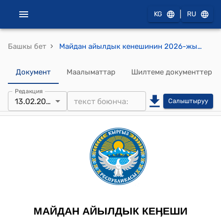
|
KG
RU
›
Башкы бет
Майдан айылдык кенешинин 2026-жылдын 13-февралындагы №20 "Айрыбаз айылынын тургуну Рахматжанова Тухтахан Махмуджановичтин кайрылуусу жөнүндө" токтому
Документ
Маалыматтар
Шилтеме документтер
Редакция
13.02.2026
Салыштыруу