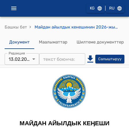
|
KG
RU
›
Башкы бет
Майдан айылдык кенешинин 2026-жылдын 13-февралындагы №28 "Майдан айыл аймагынын жайыт комитетинин 2026-жылга бюджети, иш планы жана жайыт акысын бекитүү жөнүндө" токтому
Документ
Маалыматтар
Шилтеме документтер
Редакция
13.02.2026
Салыштыруу