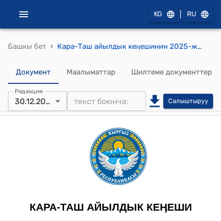
|
KG
RU
›
Башкы бет
Кара-Таш айылдык кеӊешинин 2025-жылдын 30-декабрындагы №10-4 2025- жылдын жыйынтыгы боюнча айылаймактагы иштердин жалпы абалы, жергиликтүү бюджеттин аткарылышы, аймактык СЭӨПтүн, калкты социалдык жактан коргоо боюнча программасынын аткарылышы тууралуу АӨ башчысынын отчёту жөнүндө токтом
Документ
Маалыматтар
Шилтеме документтер
Редакция
30.12.2025
Салыштыруу