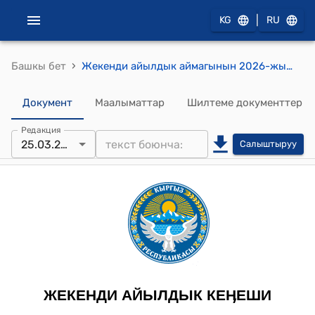
|
KG
RU
›
Башкы бет
Жекенди айылдык аймагынын 2026-жылдын 25-мартындагы №17 Кыргыз Респубиликасынын Президенттинин 2022-жылдын 24-февралындагы «Кыргыз Республикасында үй-бүлөлүк салтанаттарды жана маркумду эскерүү үрп-адаттарын тартипке келтирүү боюнча чаралар жөнүндө" №54 Жарлыгына, Кыргыз Республикасынын Президентинин Ош облусундагы ыйгарым укуктуу өкүлүнүн 2022-жылдын 26-мартындагы №01-52/33 жана Чоң-Алай райондук мамлекеттик администрациясынын 2022-жылдын 11-мартындагы №04-6/37 буйруктарына ылайык, үй- бүлөлүк салтанаттарды жана маркумду эскерүү үрп-адаттарын, ырым-жырымдарды өткөрүүнүн тартиби жөнүндөгү жобосун аткаруу жөнүндө токтом
Документ
Маалыматтар
Шилтеме документтер
Редакция
25.03.2026
Салыштыруу