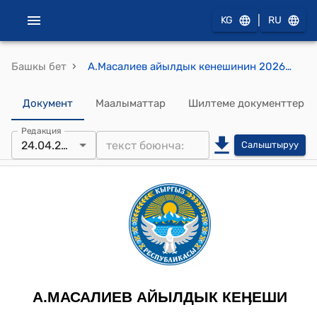
|
KG
RU
›
Башкы бет
А.Масалиев айылдык кенешинин 2026-жылдын 24-апрелиндеги №29 "Айыл өкмөтүнө бронотехника орнотууга жер аянтын ажыратууга макулдук берүү жөнүндө" токтому
Документ
Маалыматтар
Шилтеме документтер
Редакция
24.04.2026
Салыштыруу