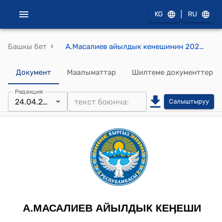
|
KG
RU
›
Башкы бет
А.Масалиев айылдык кенешинин 2026-жылдын 24-апрелиндеги №31 "А.Масалиев айылдык өкмөт аймагында жеке турак жайынан соода - сатык үчүн жер тилкесин ажыратып иштетүүгө макулдук берүү жөнүндө" токтому
Документ
Маалыматтар
Шилтеме документтер
Редакция
24.04.2026
Салыштыруу